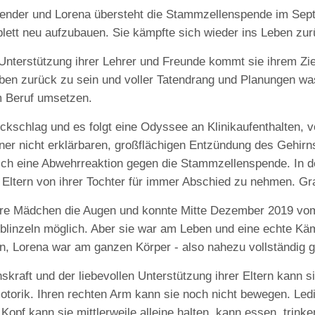
pender und Lorena übersteht die Stammzellenspende im Sept
tt neu aufzubauen. Sie kämpfte sich wieder ins Leben zurüc
Unterstützung ihrer Lehrer und Freunde kommt sie ihrem Zie
Leben zurück zu sein und voller Tatendrang und Planungen wa
em Beruf umsetzen.
ückschlag und es folgt eine Odyssee an Klinikaufenthalten, 
ner nicht erklärbaren, großflächigen Entzündung des Gehirns
ich eine Abwehrreaktion gegen die Stammzellenspende. In de
s Eltern von ihrer Tochter für immer Abschied zu nehmen. Gr
fere Mädchen die Augen und konnte Mitte Dezember 2019 vo
linzeln möglich. Aber sie war am Leben und eine echte Käm
n, Lorena war am ganzen Körper - also nahezu vollständig 
skraft und der liebevollen Unterstützung ihrer Eltern kann s
motorik. Ihren rechten Arm kann sie noch nicht bewegen. Led
n Kopf kann sie mittlerweile alleine halten, kann essen, tri