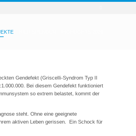
JEKTE
HIER SPENDEN
HIGHLIGHTS 2026
deckten Gendefekt (Griscelli-Syndrom Typ II
:1.000.000. Bei diesem Gendefekt funktioniert
r Immunsystem so extrem belastet, kommt der
agnose steht. Ohne eine geeignete
ihrem aktiven Leben gerissen. Ein Schock für