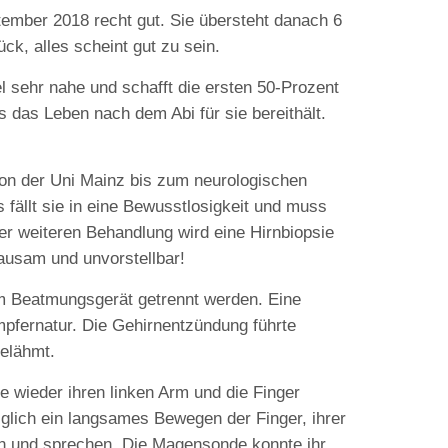
ember 2018 recht gut. Sie übersteht danach 6
k, alles scheint gut zu sein.
l sehr nahe und schafft die ersten 50-Prozent
s das Leben nach dem Abi für sie bereithält.
von der Uni Mainz bis zum neurologischen
 fällt sie in eine Bewusstlosigkeit und muss
r weiteren Behandlung wird eine Hirnbiopsie
ausam und unvorstellbar!
m Beatmungsgerät getrennt werden. Eine
pfernatur. Die Gehirnentzündung führte
gelähmt.
ie wieder ihren linken Arm und die Finger
iglich ein langsames Bewegen der Finger, ihrer
nken und sprechen. Die Magensonde konnte ihr