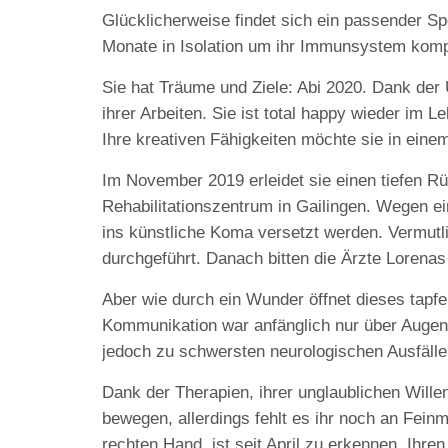
Glücklicherweise findet sich ein passender S
Monate in Isolation um ihr Immunsystem komple
Sie hat Träume und Ziele: Abi 2020. Dank der 
ihrer Arbeiten. Sie ist total happy wieder im 
Ihre kreativen Fähigkeiten möchte sie in ein
Im November 2019 erleidet sie einen tiefen R
Rehabilitationszentrum in Gailingen. Wegen ei
ins künstliche Koma versetzt werden. Vermutl
durchgeführt. Danach bitten die Ärzte Lorena
Aber wie durch ein Wunder öffnet dieses tap
Kommunikation war anfänglich nur über Augenb
jedoch zu schwersten neurologischen Ausfälle
Dank der Therapien, ihrer unglaublichen Willen
bewegen, allerdings fehlt es ihr noch an Fein
rechten Hand, ist seit April zu erkennen. Ihre