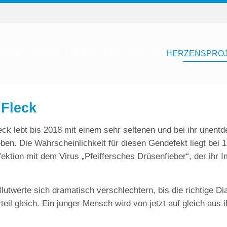
HOME
UNSER VEREIN
DAS EVENT
HERZENSPRO
 Fleck
eck lebt bis 2018 mit einem sehr seltenen und bei ihr unent
n. Die Wahrscheinlichkeit für diesen Gendefekt liegt bei 1
fektion mit dem Virus „Pfeiffersches Drüsenfieber“, der ih
utwerte sich dramatisch verschlechtern, bis die richtige Di
l gleich. Ein junger Mensch wird von jetzt auf gleich aus 